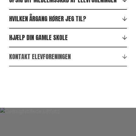
HVILKEN ÅRGANG HØRER JEG TIL?
HJÆLP DIN GAMLE SKOLE
KONTAKT ELEVFORENINGEN
Vejle Idrætshøjskole
Få elever til at starte på højskolen
. Du kan
VEDTÆGTER FOR ELEVFORENINGEN
hjælpe os ved at fortælle vidt og bredt om, hvor
elevforeningen@vih.dk
fedt det er at gå på VIH. Og for hver elev du
skaffer, kan du deltage gratis i den efterfølgende
Læs vedtægterne
Gensynsweekend. Du skal bare bede den
kommende elev skrive dit navn på sit
tilmeldingskort.
Bliv medlem af fonden
. Ved at støtte højskolens
fond, kan du gøre en stor forskel for skolen. Få