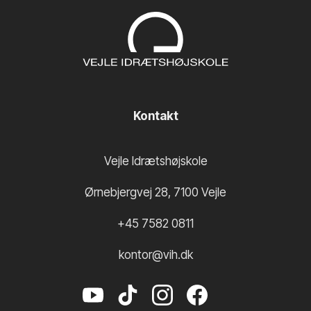
Kontakt
Vejle Idrætshøjskole
Ørnebjergvej 28
,
7100
Vejle
+45 7582 0811
kontor@vih.dk