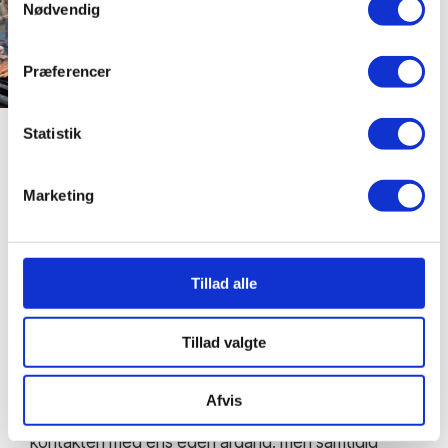
Nødvendig
Præferencer
Statistik
Marketing
VIH IF AARHUS OG VIH KØBENHAVN
Tillad alle
Savnet om fællesskabet og minderne fra højskolen
vil man altid have, men kan man få højskoleånden og
Tillad valgte
det fællesskab tilbage?
Svaret er JA! Vi har nemlig oprettet to foreninger, en
Afvis
i Aarhus og en i København, for at opretholde
kontakten med ens egen årgang, men samtidig