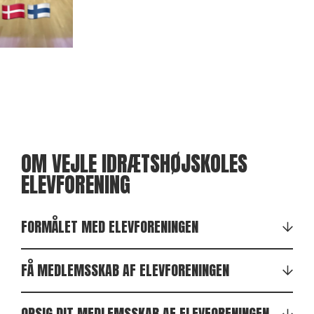
OM VEJLE IDRÆTSHØJSKOLES
ELEVFORENING
FORMÅLET MED ELEVFORENINGEN
FÅ MEDLEMSSKAB AF ELEVFORENINGEN
Vejle Idrætshøjskole
OPSIG DIT MEDLEMSSKAB AF ELEVFORENINGEN