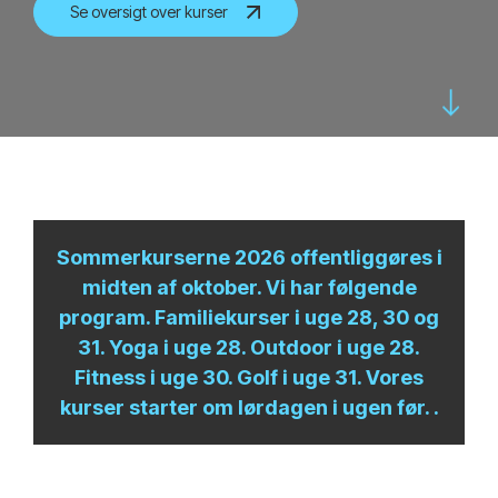
Se oversigt over kurser
Sommerkurserne 2026 offentliggøres i
midten af oktober. Vi har følgende
program. Familiekurser i uge 28, 30 og
31. Yoga i uge 28. Outdoor i uge 28.
Fitness i uge 30. Golf i uge 31. Vores
kurser starter om lørdagen i ugen før. .