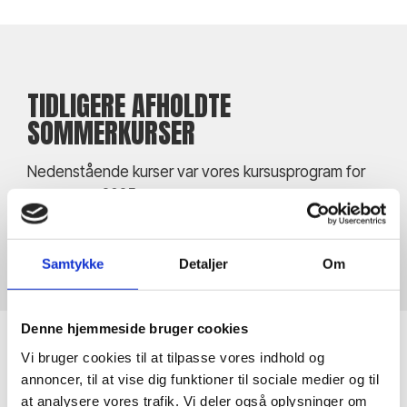
TIDLIGERE AFHOLDTE
SOMMERKURSER
Nedenstående kurser var vores kursusprogram for
Familiehøjskole (uge
sommeren 2025.
Yoga & højskole (uge
28 2026)
28 2026)
FULDTEGNET
Samtykke
Detaljer
Om
Kurset er afholdt
Kurset er afhol
Denne hjemmeside bruger cookies
Vi bruger cookies til at tilpasse vores indhold og
annoncer, til at vise dig funktioner til sociale medier og til
GIV ET KURSUS I GAVE
at analysere vores trafik. Vi deler også oplysninger om