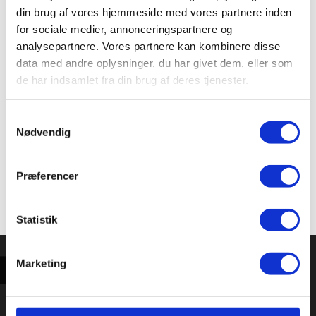
din brug af vores hjemmeside med vores partnere inden
Her kan du printe dit eget gavekort til at give i gave
for sociale medier, annonceringspartnere og
til en, der fortjener at blive forkælet med et
analysepartnere. Vores partnere kan kombinere disse
sommerkursus på Vejle Idrætshøjskole.
data med andre oplysninger, du har givet dem, eller som
de har indsamlet fra din brug af deres tjenester.
Download Gavekort
Samtykkevalg
Nødvendig
Præferencer
Statistik
Marketing
HØJSKOLEOPHOLD