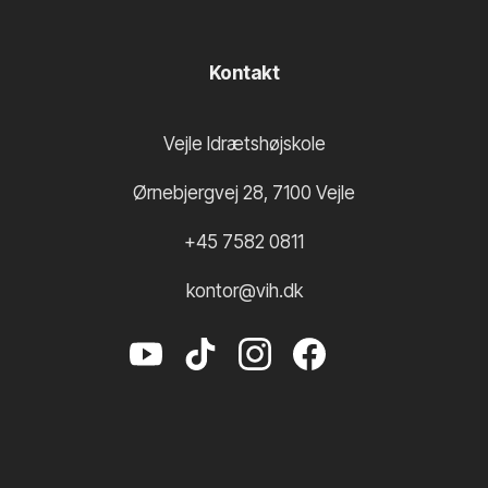
Kontakt
Vejle Idrætshøjskole
Ørnebjergvej 28
,
7100
Vejle
+45 7582 0811
kontor@vih.dk