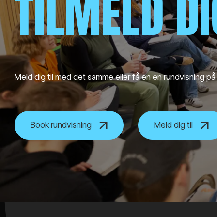
TILMELD D
Meld dig til med det samme eller få en en rundvisning på
Book rundvisning
Meld dig til