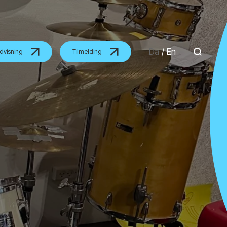
Da
/
En
dvisning
Tilmelding