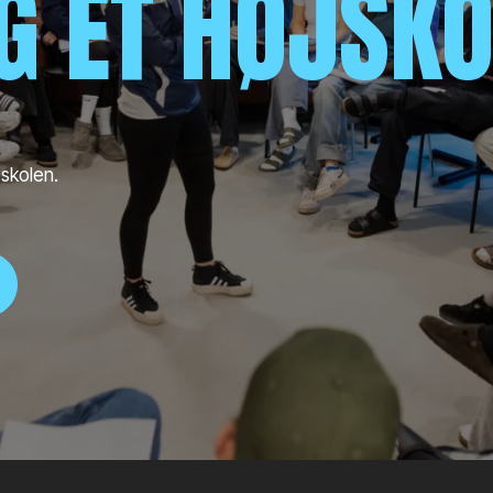
IG ET HØJSK
 skolen.