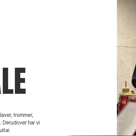
LE
laver, trommer,
. Derudover har vi
itar.