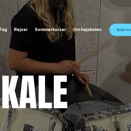
Fag
Rejser
Sommerkurser
Om højskolen
Book run
KALE