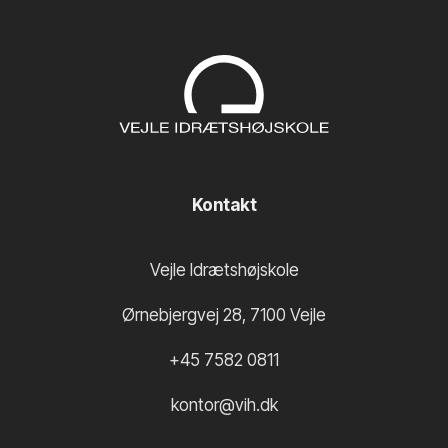
Kontakt
Vejle Idrætshøjskole
Ørnebjergvej 28
,
7100
Vejle
+45 7582 0811
kontor@vih.dk