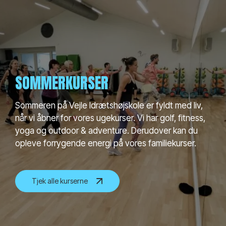
SOMMERKURSER
Sommeren på Vejle Idrætshøjskole er fyldt med liv,
når vi åbner for vores ugekurser. Vi har golf, fitness,
yoga og outdoor & adventure. Derudover kan du
opleve forrygende energi på vores familiekurser.
Tjek alle kurserne