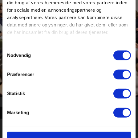
TILMELD DIG ET HØJSKOLEOPHOLD
din brug af vores hjemmeside med vores partnere inden
for sociale medier, annonceringspartnere og
Meld dig til med det samme eller få en en
analysepartnere. Vores partnere kan kombinere disse
rundvisning på skolen.
data med andre oplysninger, du har givet dem, eller som
de har indsamlet fra din brug af deres tjenester.
Book rundvisning
Samtykkevalg
Nødvendig
Meld dig til
Præferencer
Statistik
Marketing
HØJSKOLEOPHOLD