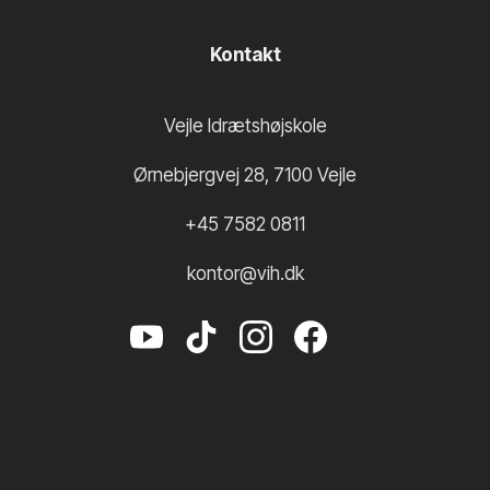
Kontakt
Vejle Idrætshøjskole
Ørnebjergvej 28
,
7100
Vejle
+45 7582 0811
kontor@vih.dk