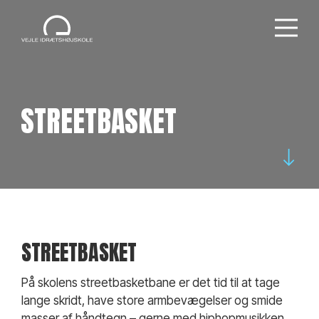
STREETBASKET
STREETBASKET
På skolens streetbasketbane er det tid til at tage
lange skridt, have store armbevægelser og smide
masser af håndtegn – gerne med hiphopmusikken