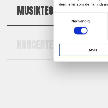
dem, eller som de har indsaml
MUSIKTEORI
Samtykkevalg
Nødvendig
KONCERTER PÅ HØJSKOL
Afvis