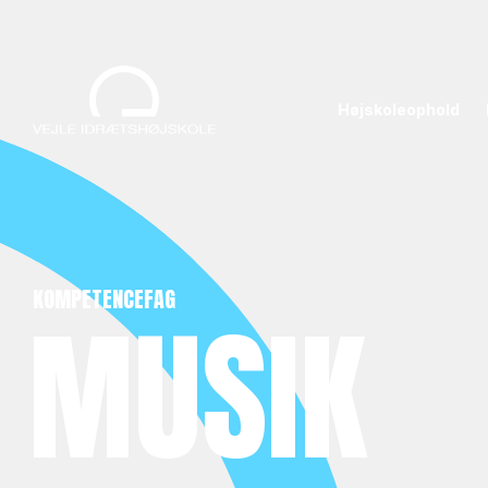
Højskoleophold
KOMPETENCEFAG
MUSIK