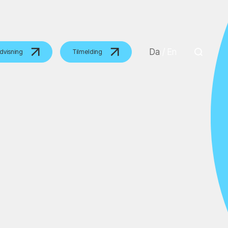
Da
/
En
dvisning
Tilmelding