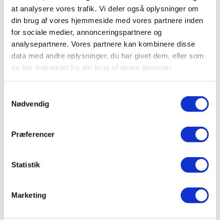
at analysere vores trafik. Vi deler også oplysninger om
FIND FAGET PÅ DISSE KURSER
din brug af vores hjemmeside med vores partnere inden
for sociale medier, annonceringspartnere og
analysepartnere. Vores partnere kan kombinere disse
data med andre oplysninger, du har givet dem, eller som
de har indsamlet fra din brug af deres tjenester.
Samtykkevalg
Nødvendig
Præferencer
Statistik
Efterårskursus 2026
Marketing