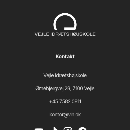
Kontakt
Vejle Idrætshøjskole
Ørnebjergvej 28
,
7100
Vejle
+45 7582 0811
kontor@vih.dk