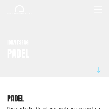
IDRÆTSFAG
PADEL
PADEL
Padel er hurtigt blevet en meget populær sport, og