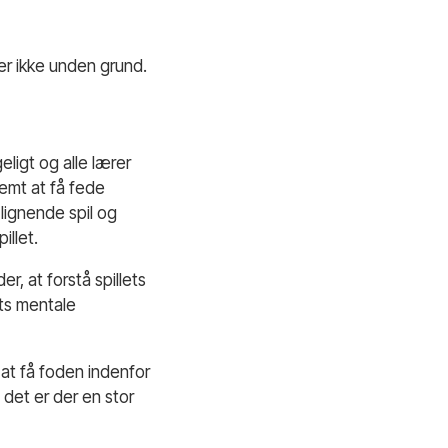
er ikke unden grund.
geligt og alle lærer
nemt at få fede
lignende spil og
illet.
r, at forstå spillets
ets mentale
at få foden indenfor
 det er der en stor