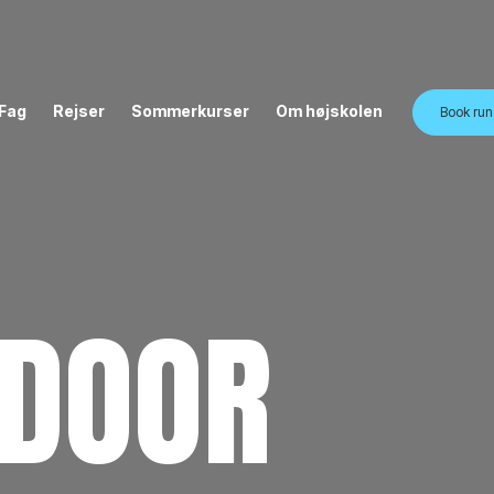
Fag
Rejser
Sommerkurser
Om højskolen
Book run
NDOOR