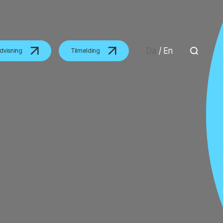
Da
/
En
dvisning
Tilmelding