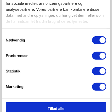
Folkemødet byder på spændende debatter,
for sociale medier, annonceringspartnere og
inspirerende møder og et stærkt indblik i, hvor
analysepartnere. Vores partnere kan kombinere disse
meget højskolerne bidrager til den demokratiske
data med andre oplysninger, du har givet dem, eller som
samtale.
de har indsamlet fra din brug af deres tjenester.
Samtykkevalg
Søren Sinnbeck, forstander
Nødvendig
Præferencer
Statistik
Marketing
Tillad alle