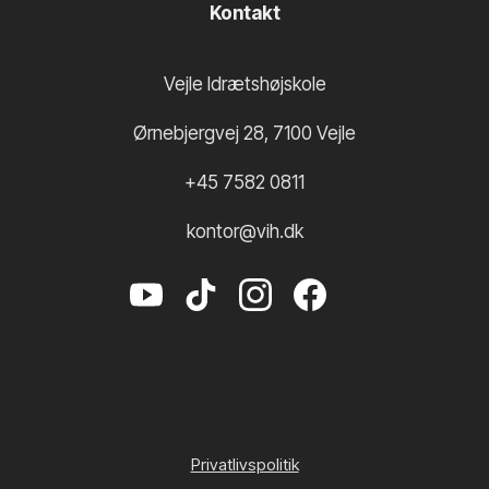
Kontakt
Vejle Idrætshøjskole
Ørnebjergvej 28
,
7100
Vejle
+45 7582 0811
kontor@vih.dk
Privatlivspolitik