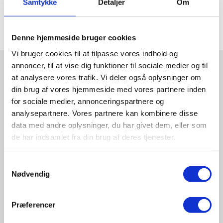
Samtykke
Detaljer
Om
Denne hjemmeside bruger cookies
Vi bruger cookies til at tilpasse vores indhold og
annoncer, til at vise dig funktioner til sociale medier og til
at analysere vores trafik. Vi deler også oplysninger om
din brug af vores hjemmeside med vores partnere inden
for sociale medier, annonceringspartnere og
SAMMENHOLD OG FÆLLESSKAB
analysepartnere. Vores partnere kan kombinere disse
data med andre oplysninger, du har givet dem, eller som
At undervise på VIH´s skitur er intet mindre end
de har indsamlet fra din brug af deres tjenester.
fantastisk, – at få lov at dele min egen passion for
skiløb med både den erfaren skiløber, men også
Samtykkevalg
med dig, der aldrig har stået på ski før. På vores
Nødvendig
skitur underviser vi i små hold, og det er fedt som
underviser, at have tid til at se den enkelte og
Præferencer
skiteamet tage skiløbet til det næste niveau
sammen.