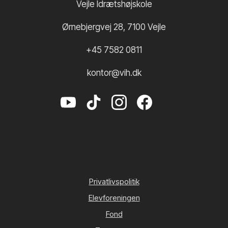
Vejle Idrætshøjskole
Ørnebjergvej 28
,
7100
Vejle
+45 7582 0811
kontor@vih.dk
Privatlivspolitik
Elevforeningen
Fond