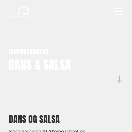
INSPIRATIONSFAG
DANS & SALSA
DANS OG SALSA
Salsa har siden 1970’erne været en