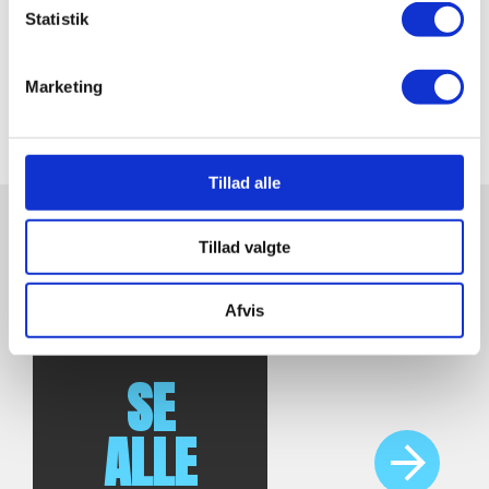
Statistik
UNDERVISERE
Jesper Dupont
Højskolelærer
Marketing
Tillad alle
Tillad valgte
RELATEREDE FAG
Afvis
Dance
SE
ALLE