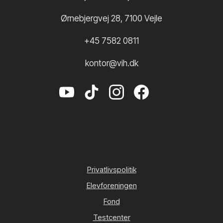
Ørnebjergvej 28
,
7100
Vejle
+45 7582 0811
kontor@vih.dk
Privatlivspolitik
Elevforeningen
Fond
Testcenter