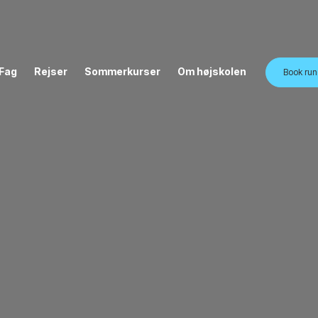
Fag
Rejser
Sommerkurser
Om højskolen
Book run