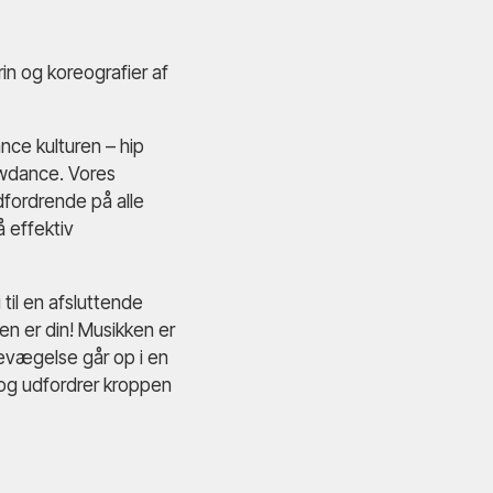
rin og koreografier af
nce kulturen – hip
owdance. Vores
dfordrende på alle
å effektiv
 til en afsluttende
en er din! Musikken er
 bevægelse går op i en
 og udfordrer kroppen