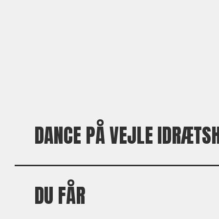
DANCE PÅ VEJLE IDRÆTS
DU FÅR
Besøg af gæsteinstruktør
Specialedage med et specifikt fokus på dance