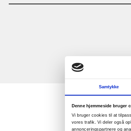
Højskolernes idrætsstævne med masser af sp
Masser af praktiske inputs
Træning i lokalt danseinstitut og fitnesscenter
Større kropsbevidsthed og bevægelseskvalitet
Dancespots – prøv et udvalg af andre genrer
Udvikler egne ressourcer og formidlingsevner
Danceshow/performance
Udvikler faglige og sociale kompetencer
Oplever glæden ved de forskellige danceformer
Samtykke
Denne hjemmeside bruger c
Vi bruger cookies til at tilpas
vores trafik. Vi deler også 
annonceringspartnere og anal