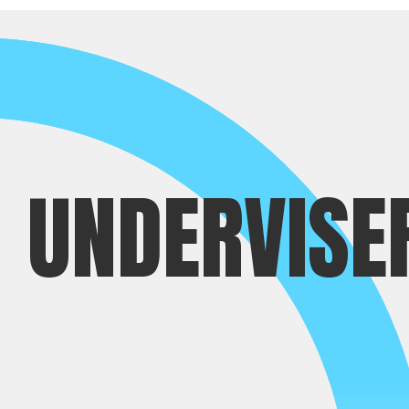
UNDERVISE
Ann-Britt Nordby
Mika L
Højskolelærer
Højskolel