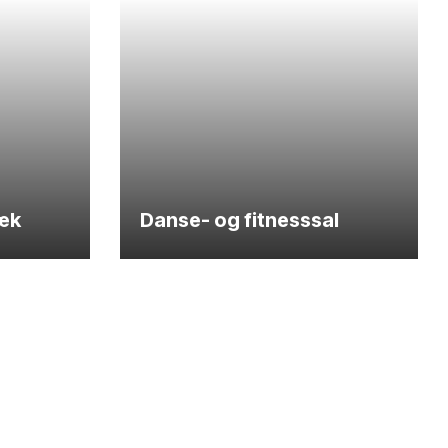
æk
Danse- og fitnesssal