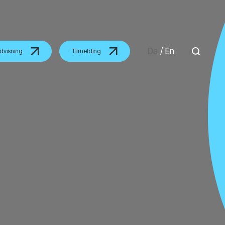
Da
/
En
dvisning
Tilmelding