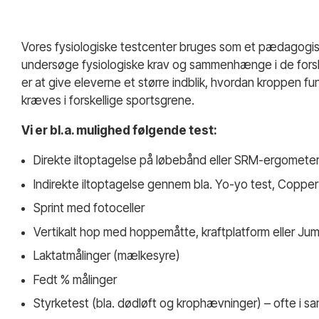
Vores fysiologiske testcenter bruges som et pædagogisk
undersøge fysiologiske krav og sammenhænge i de forske
er at give eleverne et større indblik, hvordan kroppen f
kræves i forskellige sportsgrene.
Vi er bl.a. mulighed følgende test:
Direkte iltoptagelse på løbebånd eller SRM-ergomete
Indirekte iltoptagelse gennem bla. Yo-yo test, Coppe
Sprint med fotoceller
Vertikalt hop med hoppemåtte, kraftplatform eller J
Laktatmålinger (mælkesyre)
Fedt % målinger
Styrketest (bla. dødløft og krophævninger) – ofte i 