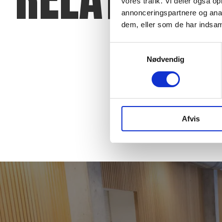
vores trafik. Vi deler også 
annonceringspartnere og anal
dem, eller som de har indsaml
Test & Træning
Fysiofit
Samtykkevalg
Nødvendig
Afvis