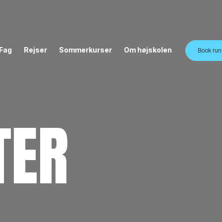
Fag
Rejser
Sommerkurser
Om højskolen
Book run
TER