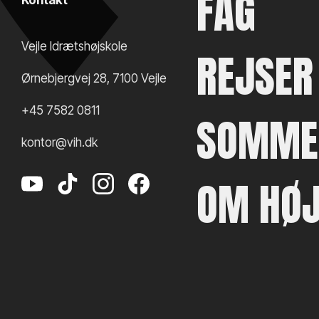
FAG
Vejle Idrætshøjskole
REJSER
Ørnebjergvej 28
,
7100
Vejle
+45 7582 0811
SOMME
kontor@vih.dk
OM HØJ