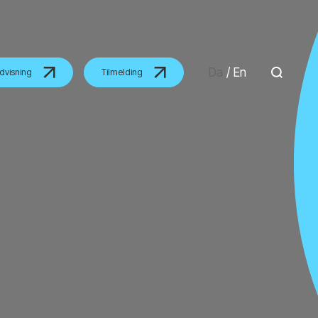
Da
/
En
dvisning
Tilmelding