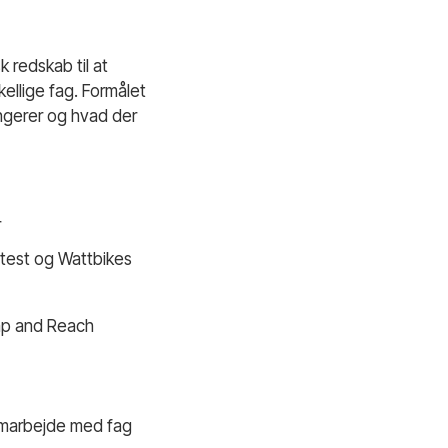
 redskab til at
llige fag. Formålet
ungerer og hvad der
r
rtest og Wattbikes
ump and Reach
samarbejde med fag