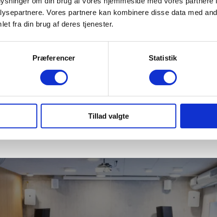
oplysninger om din brug af vores hjemmeside med vores partnere i
ysepartnere. Vores partnere kan kombinere disse data med andr
et fra din brug af deres tjenester.
 & Test
Fodbold & Playertek
Præferencer
Statistik
Tillad valgte