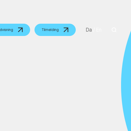
Da
/
En
dvisning
Tilmelding