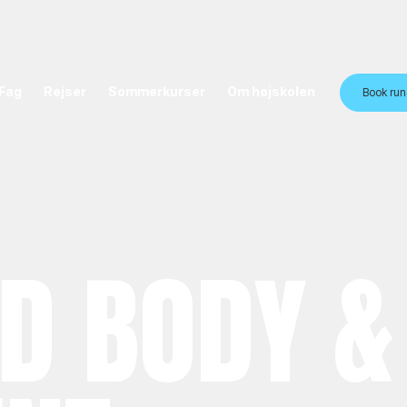
Fag
Rejser
Sommerkurser
Om højskolen
Book run
D BODY &