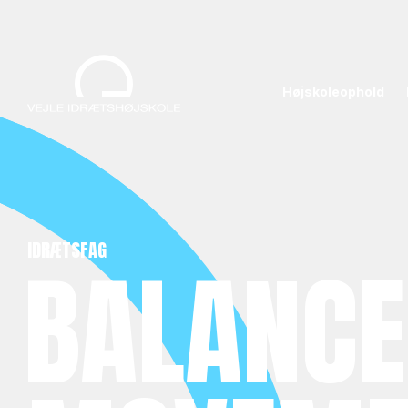
Højskoleophold
IDRÆTSFAG
BALANCE