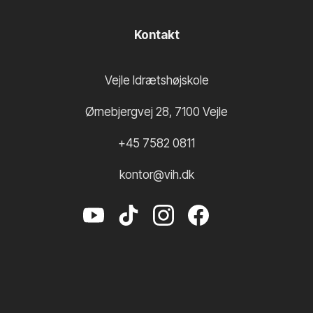
Kontakt
Vejle Idrætshøjskole
Ørnebjergvej 28
,
7100
Vejle
+45 7582 0811
kontor@vih.dk