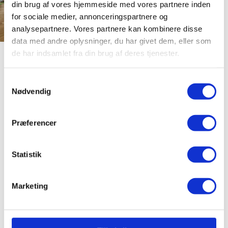
din brug af vores hjemmeside med vores partnere inden
for sociale medier, annonceringspartnere og
analysepartnere. Vores partnere kan kombinere disse
data med andre oplysninger, du har givet dem, eller som
de har indsamlet fra din brug af deres tjenester.
Jeanette Møller
UNDERVISERE
Samtykkevalg
Ann-Britt Nordby
Hovslagare
Nødvendig
Højskolelærer
Højskolelærer
Præferencer
Statistik
Marketing
RELATEREDE FAG
Balanced body &
movement