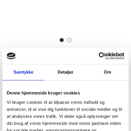
genbrugsbutikker. Miljøvenligt forbrug er fx, at man
prøver at følge en enkel livsstil, genbruger tøj og
andre forbrugsartikler. Tøj, tøjforbrug, bæredigtigt
tøj og genbrugsbutikker. Det handler om at udvikle
sans for hvilket tøj, der er “nice to have” og need to
have.
Samtykke
Detaljer
Om
RELATEREDE FAG
Denne hjemmeside bruger cookies
Gør en forskel
Vi bruger cookies til at tilpasse vores indhold og
annoncer, til at vise dig funktioner til sociale medier og til
at analysere vores trafik. Vi deler også oplysninger om
SE
din brug af vores hjemmeside med vores partnere inden
for sociale medier, annonceringspartnere og