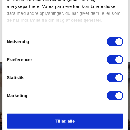
ALLE
analysepartnere. Vores partnere kan kombinere disse
data med andre oplysninger, du har givet dem, eller som
FAG
de har indsamlet fra din brug af deres tjenester.
Samtykkevalg
Nødvendig
Præferencer
Statistik
Marketing
TILMELD DIG ET HØJSKOLEOPHOLD
Tillad alle
Meld dig til med det samme eller få en en
rundvisning på skolen.