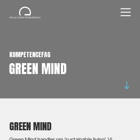
KOMPETENCEFAG
GREEN MIND
GREEN MIND
Green Mind handler om ‘sustainable living’. Vi