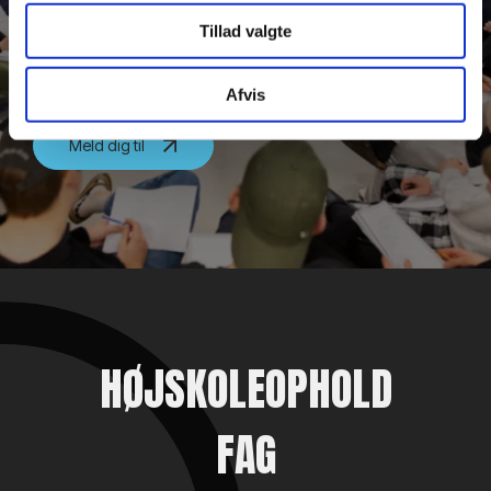
Tillad valgte
Book rundvisning
Afvis
Meld dig til
HØJSKOLEOPHOLD
FAG