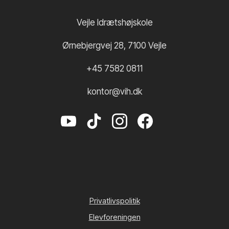
Vejle Idrætshøjskole
Ørnebjergvej 28
,
7100
Vejle
+45 7582 0811
kontor@vih.dk
Privatlivspolitik
Elevforeningen