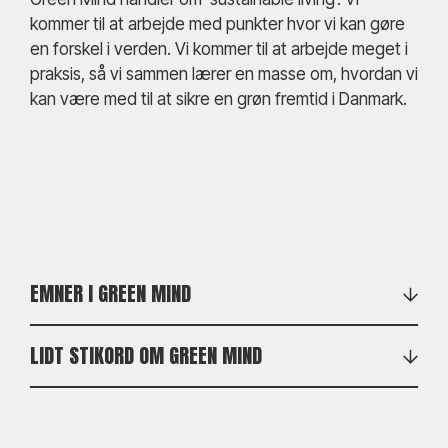
kommer til at arbejde med punkter hvor vi kan gøre
en forskel i verden. Vi kommer til at arbejde meget i
praksis, så vi sammen lærer en masse om, hvordan vi
kan være med til at sikre en grøn fremtid i Danmark.
EMNER I GREEN MIND
Biodiversitet.
Vi bygger og planter selv for at
LIDT STIKORD OM GREEN MIND
øge biodiversiteten – både på lands og til vands.
Grøn mad.
Vi lærer hvordan man arbejder med at
Biodiversitet
→ Vi skal plante blomster, plante
lave bæredygtig mad.
ålegræs, lave insekthuse, tale om