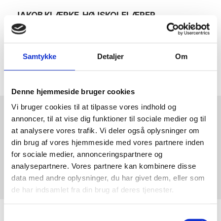
JAKOB KLÆRKE, HØJSKOLELÆRER
Samtykke
Detaljer
Om
Denne hjemmeside bruger cookies
Vi bruger cookies til at tilpasse vores indhold og
annoncer, til at vise dig funktioner til sociale medier og til
at analysere vores trafik. Vi deler også oplysninger om
UNDERVISERE
Jakob Klærke
din brug af vores hjemmeside med vores partnere inden
Højskolelærer
for sociale medier, annonceringspartnere og
analysepartnere. Vores partnere kan kombinere disse
data med andre oplysninger, du har givet dem, eller som
de har indsamlet fra din brug af deres tjenester.
Samtykkevalg