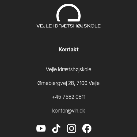
Kontakt
Vejle Idrætshøjskole
Ørnebjergvej 28
,
7100
Vejle
+45 7582 0811
kontor@vih.dk